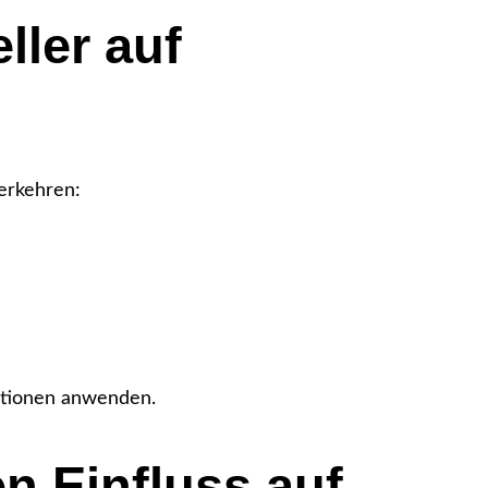
ller auf
derkehren:
sationen anwenden.
n Einfluss auf