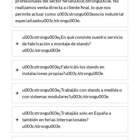
profesionales del sector ferialu003c/strongu003e. No
realizamos venta directa a cliente final, lo que nos
permite actuar como u003cstrongu003esocio industrial
especializadou003c/strongu003e.
u003cstrongu003e¿En qué consiste vuestro servicio
de fabricación y montaje de stands?
u003c/strongu003e
u003cstrongu003e¿Fabricáis los stands en
instalaciones propias?u003c/strongu003e
u003cstrongu003e¿Trabajáis con stands a medida o
con sistemas modulares?u003c/strongu003e
u003cstrongu003e¿Trabajáis solo en España o
también en ferias internacionales?
u003c/strongu003e