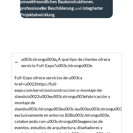
,
umweltfreundlichen Baukonstruktionen
und
professioneller Beschilderung
integrierter
.
Projektabwicklung
u003cstrongu003e¿A qué tipo de clientes ofrece
servicio Full-Expo?u003c/strongu003e
Full-Expo ofrece servicios de u003ca
href=u0022https://full-
expo.com/servicios/construccion-y-montaje-de-
stands/u0022u003eu003cstrongu003efabricación y
montaje de
standsu003c/strongu003eu003c/au003eu003cstrongu003e
exclusivamente en entorno B2Bu003c/strongu003e,
colaborando con u003cstrongu003eagencias de
eventos, estudios de arquitectura, diseñadores y