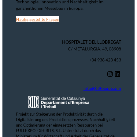
Technologie, Innovation und Nachhaltigkeit im
ganzheitlichen Messebau in Europa.
Häufig gestellte Fragen
HOSPITALET DEL LLOBREGAT
C/ METALURGIA, 49, 08908
+34 938 423 453
Instagram
LinkedIn
info@full-expo.com
Projekt zur Steigerung der Produktivität durch die
Digitalisierung des Produktionsprozesses, Nachhaltigkeit
und Optimierung der eingesetzten Ressourcen bei
FULLEXPO EXHIBITS, S.L. Unterstützt durch das
Ministerium für Wirtschaft und Arbeit der Generalitat de