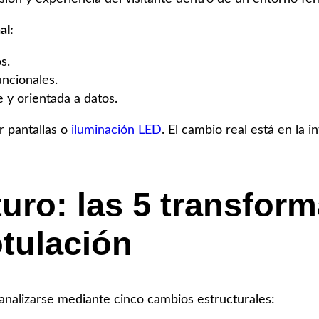
al:
s.
uncionales.
 y orientada a datos.
r pantallas o
iluminación LED
. El cambio real está en la i
turo: las 5 transfor
otulación
 analizarse mediante cinco cambios estructurales: