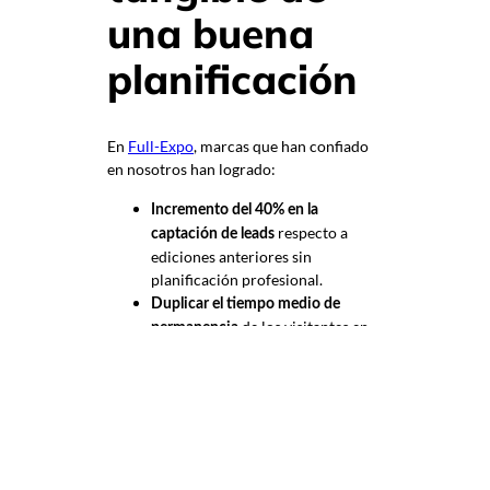
una buena
planificación
En
Full-Expo
, marcas que han confiado
en nosotros han logrado:
Incremento del 40% en la
respecto a
captación de leads
ediciones anteriores sin
planificación profesional.
Duplicar el tiempo medio de
de los visitantes en
permanencia
el stand gracias a una experiencia
inmersiva.
Reducir un 30% los costes
gracias a estructuras
logísticos
reutilizables y diseño inteligente.
Estos resultados demuestran que un