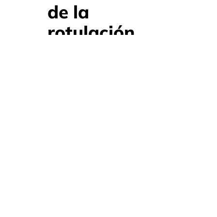
de la
rotulación
Medir solo ventas finales.
No analizar tráfico e interacción.
Ignorar percepción de marca.
No comparar eventos entre sí.
El rendimiento real suele construirse
mediante múltiples indicadores
combinados.
Cómo Full-
Expo puede
ayudarte a