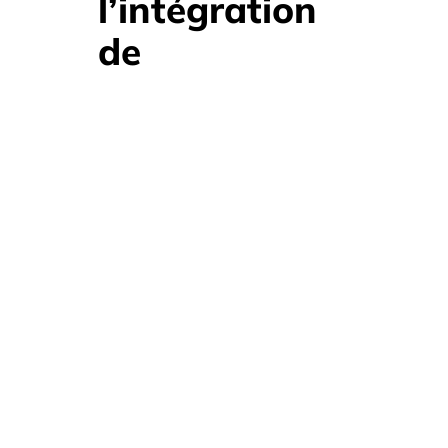
l’intégration
de
technologie
dans les
stands
Utilisation de la technologie sans
réduit l’efficacité.
objectif :
éléments
Manque d’intégration :
déconnectés.
sans retour
Surcoûts inutiles :
clair.
complique
Complexité excessive :
le montage.