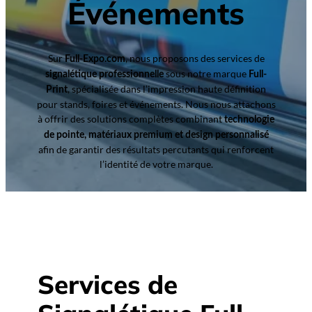
Événements
Sur
, nous proposons des services de
Full-Expo.com
sous notre marque
signalétique professionnelle
Full-
, spécialisée dans l’impression haute définition
Print
pour stands, foires et événements. Nous nous attachons
à offrir des solutions complètes combinant
technologie
de pointe, matériaux premium et design personnalisé
afin de garantir des résultats percutants qui renforcent
l’identité de votre marque.
Services de