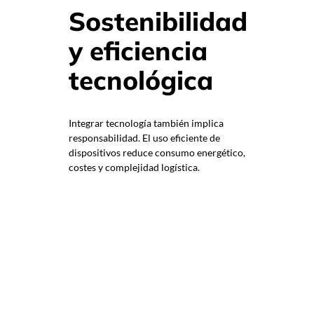
Sostenibilidad
y eficiencia
tecnológica
Integrar tecnología también implica
responsabilidad. El uso eficiente de
dispositivos reduce consumo energético,
costes y complejidad logística.
Pantallas LED de bajo consumo.
Gestión centralizada de
contenidos.
Equipos reutilizables en varios
eventos.
Apagado automático fuera de
horario.
Las marcas que optimizan el uso