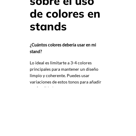
sobre el uso
de colores en
stands
¿Cuántos colores debería usar en mi
stand?
Lo ideal es limitarte a 3-4 colores
principales para mantener un diseño
limpio y coherente. Puedes usar
variaciones de estos tonos para añadir
profundidad.
¿Cómo puedo destacar en una feria con
muchas marcas usando colores
similares?
Apuesta por combinaciones audaces o
degradados dinámicos que diferencien
tu stand del resto. También puedes