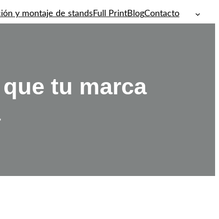
ión y montaje de stands
Full Print
Blog
Contacto
 que tu marca
a