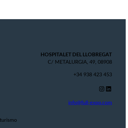
HOSPITALET DEL LLOBREGAT
C/ METALURGIA, 49, 08908
+34 938 423 453
Instagram
LinkedIn
info@full-expo.com